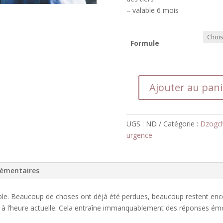
– valable 6 mois
Formule
Ajouter au pani
quantité
de
La
UGS :
ND
Catégorie :
Dzogch
solastalgie,
urgence
l'urgence
de
la
lémentaires
fin
et
la
ble. Beaucoup de choses ont déjà été perdues,
beaucoup restent enco
pratique
à l’heure actuelle.
Cela entraîne immanquablement des réponses ém
du