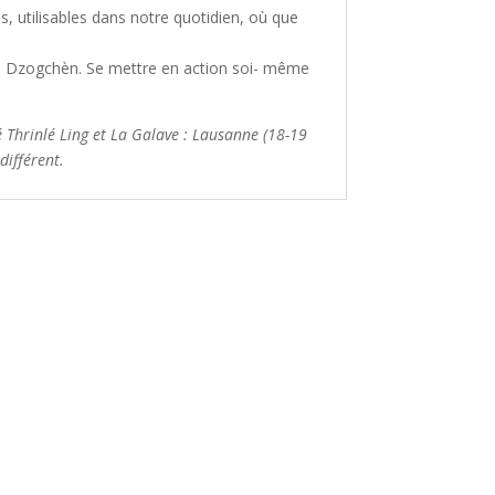
s,
utilisables
dans
notre
quotidien,
où
que
du Dzogchèn
.
Se mettre en action soi
-
même
 T
hrinlé Ling et La Galave
:
Lausanne (18
-
19
ifférent.