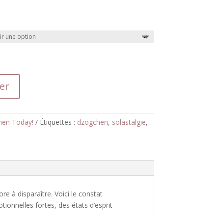
er
en Today!
Étiquettes :
dzogchen
,
solastalgie
,
re à disparaître.
Voici le constat
otionne
lles
fortes, des états d’esprit