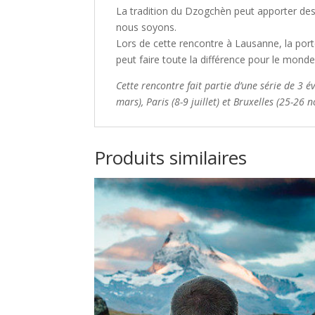
La tradition du Dzogchèn peut apporter de
nous
soyons.
Lors
de
cette
rencontre
à
Lausanne,
la
por
peut faire
toute la différence pour le monde,
Ce
t
t
e
rencontre
fait partie d’une série de 3
é
mars), Paris (8
-
9 juillet) et Bruxelles (25
-
26 n
Produits similaires