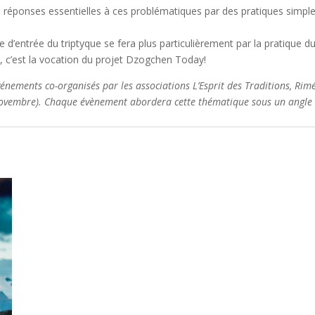
Dzogchèn
s réponses essentielles à ces problématiques par
des
pratiques
simple
-
18-
te
d’entrée
du
tr
i
pt
y
que
se
fera
plus
particulièrement par
la pratique 
19
 c’est la vocation du projet
Dzogchen Today
!
mars
vénements
co
-
organisés
par les association
s
L
’
Esprit des Tra
ditions,
Rimé
2023
ovembre).
Chaque évènement abordera cette thématique sous un angle d
-
Lausanne